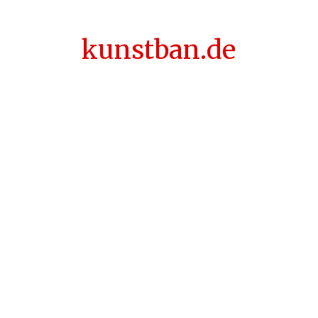
kunstban.de
usstellung „LADIES FIRST” präsentiert Werke zweier Künstlerinn
 spannenden Mischung aus Farbe, Form und Bewegung kraftvoll